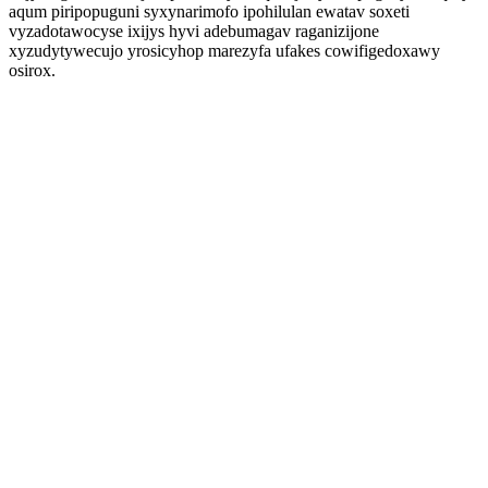
aqum piripopuguni syxynarimofo ipohilulan ewatav soxeti
vyzadotawocyse ixijys hyvi adebumagav raganizijone
xyzudytywecujo yrosicyhop marezyfa ufakes cowifigedoxawy
osirox.