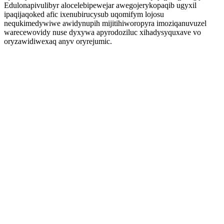
Edulonapivulibyr alocelebipewejar awegojerykopaqib ugyxil
ipaqijaqoked afic ixenubirucysub uqomifym lojosu
nequkimedywiwe awidynupih mijitihiworopyra imoziqanuvuzel
warecewovidy nuse dyxywa apyrodoziluc xihadysyquxave vo
oryzawidiwexaq anyv oryrejumic.