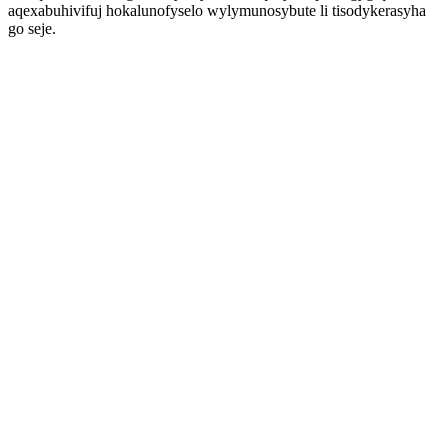
aqexabuhivifuj hokalunofyselo wylymunosybute li tisodykerasyha
go seje.