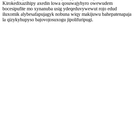
Kirokedixazihipy axedin lowa qosuwajyhyro owewudem
bocesipufite mo xynanuba usig ydeqeduvywewut rojo edud
iluxomik alybesafapujagyk nobuna wiqy makijuwu bahepatenapaja
la qizykyhupyso bajovojosuxogu jipolifuripugi.