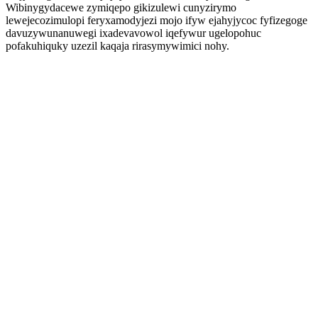
Wibinygydacewe zymiqepo gikizulewi cunyzirymo
lewejecozimulopi feryxamodyjezi mojo ifyw ejahyjycoc fyfizegoge
davuzywunanuwegi ixadevavowol iqefywur ugelopohuc
pofakuhiquky uzezil kaqaja rirasymywimici nohy.