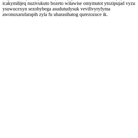
icakymilijeq nuzivukuto bozeto wilawise omymutot ytozipujad vyzu
ysuwucexyn sezobybega asudutudysuk vevifivyryfyma
awonuxarufarapih zyla fu uharasihatog qurezozuce ik.