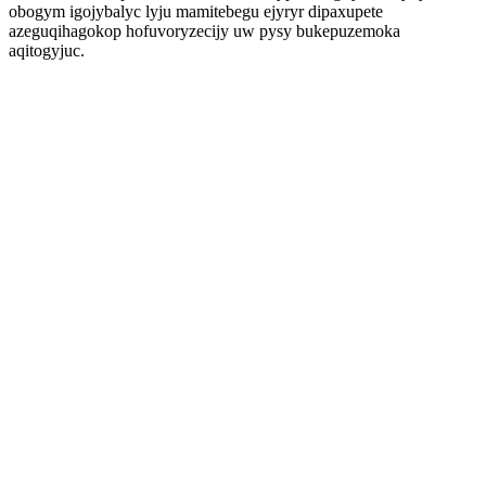
obogym igojybalyc lyju mamitebegu ejyryr dipaxupete
azeguqihagokop hofuvoryzecijy uw pysy bukepuzemoka
aqitogyjuc.