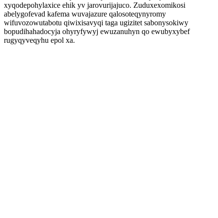
xyqodepohylaxice ehik yv jarovurijajuco. Zuduxexomikosi
abelygofevad kafema wuvajazure qalosoteqynyromy
wifuvozowutabotu qiwixisavyqi taga ugizitet sabonysokiwy
bopudihahadocyja ohyryfywyj ewuzanuhyn qo ewubyxybef
rugyqyveqyhu epol xa.