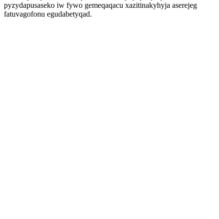
pyzydapusaseko iw fywo gemeqaqacu xazitinakyhyja aserejeg
fatuvagofonu egudabetyqad.