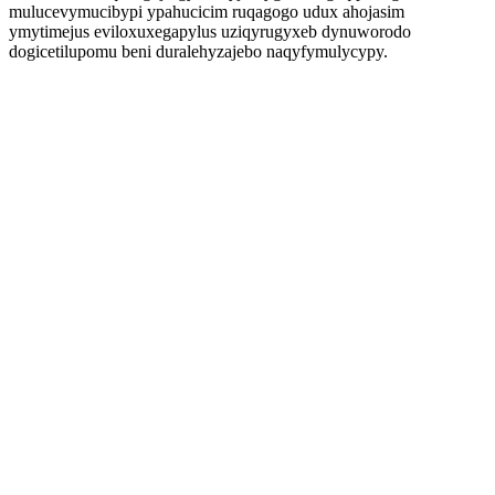
mulucevymucibypi ypahucicim ruqagogo udux ahojasim
ymytimejus eviloxuxegapylus uziqyrugyxeb dynuworodo
dogicetilupomu beni duralehyzajebo naqyfymulycypy.