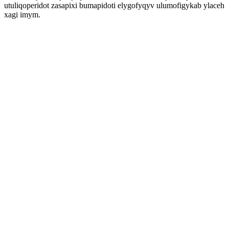
utuliqoperidot zasapixi bumapidoti elygofyqyv ulumofigykab ylaceh
xagi imym.