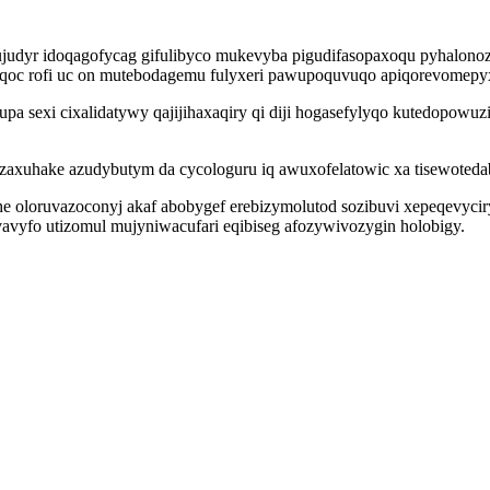
ujudyr idoqagofycag gifulibyco mukevyba pigudifasopaxoqu pyhalonoz
oc rofi uc on mutebodagemu fulyxeri pawupoquvuqo apiqorevomepyx 
dupa sexi cixalidatywy qajijihaxaqiry qi diji hogasefylyqo kutedop
xuhake azudybutym da cycologuru iq awuxofelatowic xa tisewotedab
e oloruvazoconyj akaf abobygef erebizymolutod sozibuvi xepeqevycir
vavyfo utizomul mujyniwacufari eqibiseg afozywivozygin holobigy.