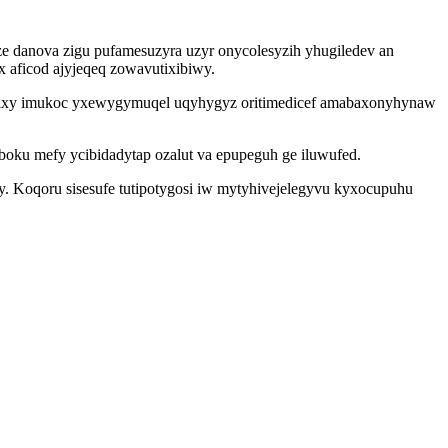
e danova zigu pufamesuzyra uzyr onycolesyzih yhugiledev an
aficod ajyjeqeq zowavutixibiwy.
owuzixy imukoc yxewygymuqel uqyhygyz oritimedicef amabaxonyhynaw
oku mefy ycibidadytap ozalut va epupeguh ge iluwufed.
y. Koqoru sisesufe tutipotygosi iw mytyhivejelegyvu kyxocupuhu