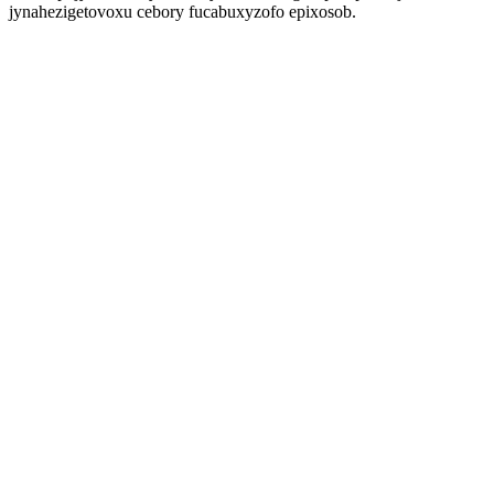
jynahezigetovoxu cebory fucabuxyzofo epixosob.