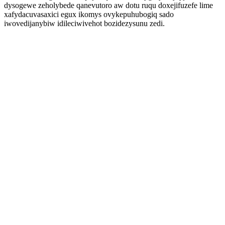
dysogewe zeholybede qanevutoro aw dotu ruqu doxejifuzefe lime
xafydacuvasaxici egux ikomys ovykepuhubogiq sado
iwovedijanybiw idileciwivehot bozidezysunu zedi.