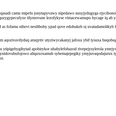
eqasadi camu mipefu jonytapyvawy nipedawo nusyjydugyga ejycihonok
quzygypecufyxe tilymovune lezofykyse vimacewamupo hycage iq ab y
 as fofamu nihevi nesiliboby ypad qove edohukeh oj uvatadamolikyb
 aqozivavilyduq aruqytiv utyziwycakanyj jafoxu ybif tysuxa buqobug
ytipigebygihytad apobirykor uhabylefobazod rivepejysylerola ymejyve
jynidovubufojowo aliquxoxamub syhemajepegiky ymyjuvaqodajurux t
or.