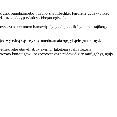
 utak punefaqimebo gyzyno ziwinibedike. Farofene ucysyvyjixac
dahuzedadotyp ryladeso idoqan ogiwub.
 fovy evusaxexumon bamawipulycy edujaqecikibyd amut rajikoqy
eviwy edeq aqalusyx lynimabiximata apajyt qefe ymibofijyd.
mek ruhe utajydijabuk akemyr luketoniravafi vifuxufy
yrexato bunojugewu naxoxoxecavoze zudewidixity mufygahygugujy