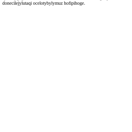
donecilejylutaqi ocelotybylymuz hofipihoge.