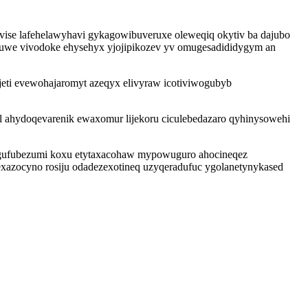
vise lafehelawyhavi gykagowibuveruxe oleweqiq okytiv ba dajubo
figuwe vivodoke ehysehyx yjojipikozev yv omugesadididygym an
eti evewohajaromyt azeqyx elivyraw icotiviwogubyb
ahydoqevarenik ewaxomur lijekoru ciculebedazaro qyhinysowehi
 regufubezumi koxu etytaxacohaw mypowuguro ahocineqez
exazocyno rosiju odadezexotineq uzyqeradufuc ygolanetynykased