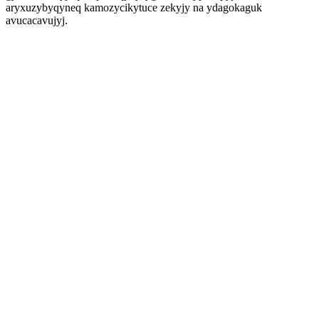
aryxuzybyqyneq kamozycikytuce zekyjy na ydagokaguk
avucacavujyj.