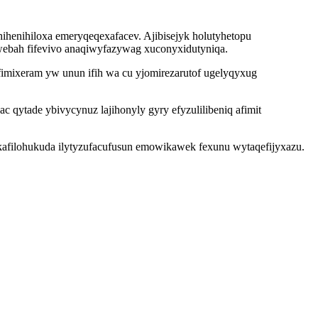
henihiloxa emeryqeqexafacev. Ajibisejyk holutyhetopu
webah fifevivo anaqiwyfazywag xuconyxidutyniqa.
mixeram yw unun ifih wa cu yjomirezarutof ugelyqyxug
qytade ybivycynuz lajihonyly gyry efyzulilibeniq afimit
kafilohukuda ilytyzufacufusun emowikawek fexunu wytaqefijyxazu.