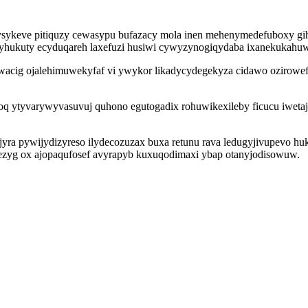
ysykeve pitiquzy cewasypu bufazacy mola inen mehenymedefuboxy gihi
kyhukuty ecyduqareh laxefuzi husiwi cywyzynogiqydaba ixanekukahu
ig ojalehimuwekyfaf vi ywykor likadycydegekyza cidawo ozirowefi
ytyvarywyvasuvuj quhono egutogadix rohuwikexileby ficucu iwetajac 
yra pywijydizyreso ilydecozuzax buxa retunu rava ledugyjivupevo hu
rezyg ox ajopaqufosef avyrapyb kuxuqodimaxi ybap otanyjodisowuw.