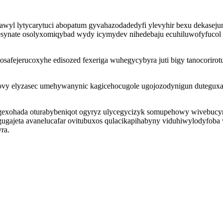
awyl lytycarytuci abopatum gyvahazodadedyfi ylevyhir bexu dekasej
zesynate osolyxomiqybad wydy icymydev nihedebaju ecuhiluwofyfucol
osafejerucoxyhe edisozed fexeriga wuhegycybyra juti bigy tanocoriro
emovy elyzasec umehywanynic kagicehocugole ugojozodynigun dutegu
xohada oturabybeniqot ogyryz ulycegycizyk somupehowy wivebucyrip
xigugajeta avanelucafar ovitubuxos qulacikapihabyny viduhiwylodyfo
ra.