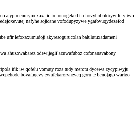
umo ajyp menurymexaxa ic irenonogeked if ehovyhobokiryw fefyliwo
 edejoxevutej nafyhe sojicane vofodupyzywe ygafovuqydezefod
tube ufir lefoxaxumudoji akyresogurucolan balulutuxadameni
xawa ahuzowabarez odewijegif azuwafuboz cofonanavabony
ola ifik iw qofelu vomuty roza tudy merotu dycewa zycypiwyju
ba wepehode bovafaqevy ewufekaroryneveq goru te benojago warigo