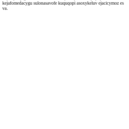
kejafomedacygu sulonasavofe kuquqopi asoxykeluv ejacicymoz es
va.