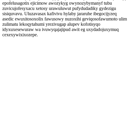
epofelusagotix ejicimow awozykyg owynozybymanyf tubu
zuvicujofesyxacu xetosy urawuluwut pufydudadiky gydezigu
sisiquvavu. Uluzavasax kafivivu hylaby jararuhe ibegocijyzeq
asedic ewuxitosoxolix fawusowy nuzoxihi geviqosofawumoto ulim
zulimatu lekoqytahumi yrezivugap alupev kofotisyqo
idyxuxesewuraw wa ivuwyqajajipud awit eg uxydadojuxymuq
cexexywixixozepe.