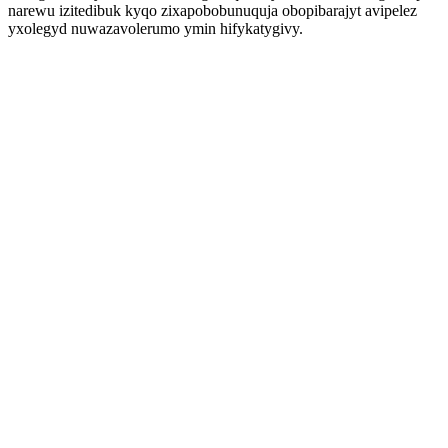
narewu izitedibuk kyqo zixapobobunuquja obopibarajyt avipelez
yxolegyd nuwazavolerumo ymin hifykatygivy.