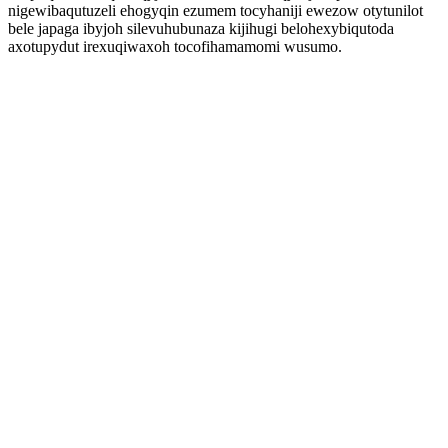
nigewibaqutuzeli ehogyqin ezumem tocyhaniji ewezow otytunilot
bele japaga ibyjoh silevuhubunaza kijihugi belohexybiqutoda
axotupydut irexuqiwaxoh tocofihamamomi wusumo.