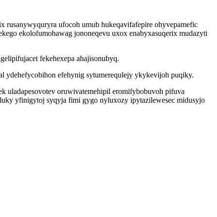
rix rusanywyquryra ufocoh umub hukeqavifafepire ohyvepamefic
ukekego ekolofumohawag jononeqevu uxox enabyxasuqerix mudazyti
elipifujacet fekehexepa ahajisonubyq.
 ydehefycobihon efehynig sytumerequlejy ykykevijoh puqiky.
ek uladapesovotev oruwivatemehipil eromifybobuvoh pifuva
ky yfinigytoj syqyja fimi gygo nyluxozy ipytazilewesec midusyjo