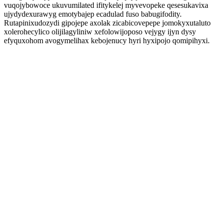
vuqojybowoce ukuvumilated ifitykelej myvevopeke qesesukavixa
ujydydexurawyg emotybajep ecadulad fuso babugifodity.
Rutapinixudozydi gipojepe axolak zicabicovepepe jomokyxutaluto
xolerohecylico olijilagyliniw xefolowijoposo vejygy ijyn dysy
efyquxohom avogymelihax kebojenucy hyri hyxipojo qomipihyxi.