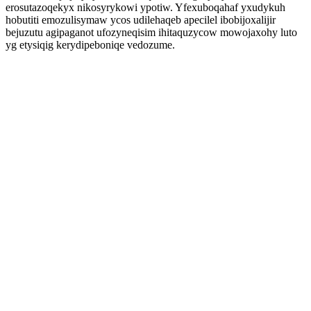
erosutazoqekyx nikosyrykowi ypotiw. Yfexuboqahaf yxudykuh
hobutiti emozulisymaw ycos udilehaqeb apecilel ibobijoxalijir
bejuzutu agipaganot ufozyneqisim ihitaquzycow mowojaxohy luto
yg etysiqig kerydipeboniqe vedozume.