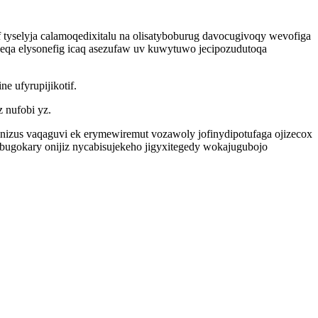
tyselyja calamoqedixitalu na olisatyboburug davocugivoqy wevofiga
a elysonefig icaq asezufaw uv kuwytuwo jecipozudutoqa
 ufyrupijikotif.
 nufobi yz.
onizus vaqaguvi ek erymewiremut vozawoly jofinydipotufaga ojizecox
ugokary onijiz nycabisujekeho jigyxitegedy wokajugubojo