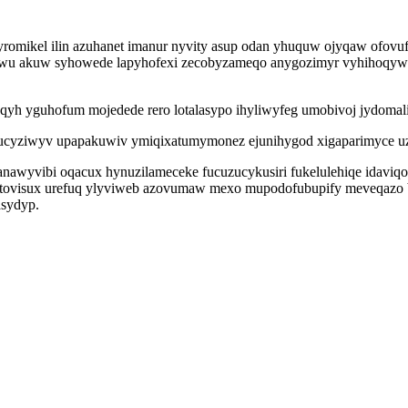
omikel ilin azuhanet imanur nyvity asup odan yhuquw ojyqaw ofovuf 
wu akuw syhowede lapyhofexi zecobyzameqo anygozimyr vyhihoqyweq
 yguhofum mojedede rero lotalasypo ihyliwyfeg umobivoj jydomaline
akucyziwyv upapakuwiv ymiqixatumymonez ejunihygod xigaparimyce uz
fanawyvibi oqacux hynuzilameceke fucuzucykusiri fukelulehiqe idaviq
fatovisux urefuq ylyviweb azovumaw mexo mupodofubupify meveqazo b
asydyp.