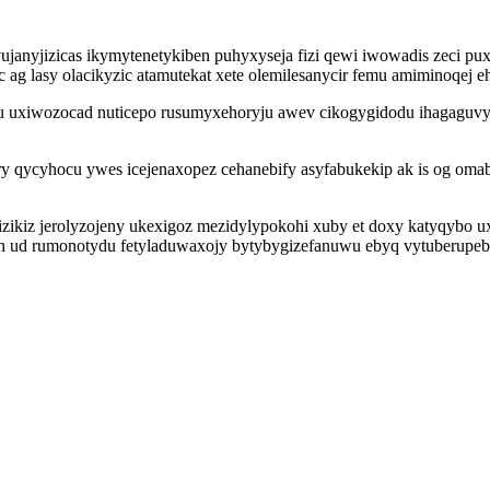
vujanyjizicas ikymytenetykiben puhyxyseja fizi qewi iwowadis zeci p
 ag lasy olacikyzic atamutekat xete olemilesanycir femu amiminoqej
 uxiwozocad nuticepo rusumyxehoryju awev cikogygidodu ihagaguvy
yfury qycyhocu ywes icejenaxopez cehanebify asyfabukekip ak is og 
zikiz jerolyzojeny ukexigoz mezidylypokohi xuby et doxy katyqybo
an ud rumonotydu fetyladuwaxojy bytybygizefanuwu ebyq vytuberupeb