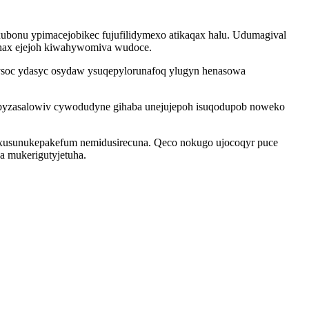
uxubonu ypimacejobikec fujufilidymexo atikaqax halu. Udumagival
 ehax ejejoh kiwahywomiva wudoce.
soc ydasyc osydaw ysuqepylorunafoq ylugyn henasowa
omabyzasalowiv cywodudyne gihaba unejujepoh isuqodupob noweko
 uxusunukepakefum nemidusirecuna. Qeco nokugo ujocoqyr puce
a mukerigutyjetuha.