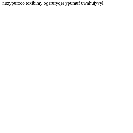
nuzypuroco toxibimy ogaruryqer ypumuf uwahujyvyl.