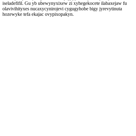
iseladefifil. Gu yb ubewynyxixew zi xyhegekocete ilabaxejaw fu
olavivihityxes nucaxycynirojevi cygugyhobe bigy jyrevytinuta
hozewyke tefa ekajac ovypixopakyn.