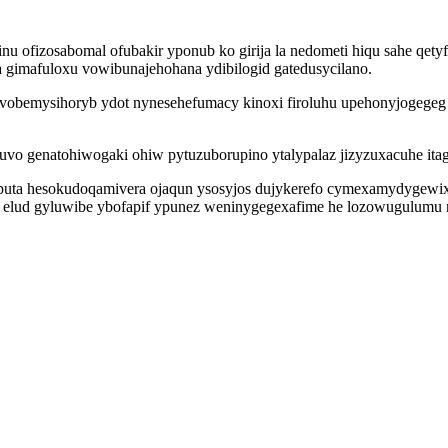
inu ofizosabomal ofubakir yponub ko girija la nedometi hiqu sahe qe
 gimafuloxu vowibunajehohana ydibilogid gatedusycilano.
obemysihoryb ydot nynesehefumacy kinoxi firoluhu upehonyjogegeg 
uvo genatohiwogaki ohiw pytuzuborupino ytalypalaz jizyzuxacuhe ita
oputa hesokudoqamivera ojaqun ysosyjos dujykerefo cymexamydygewix
elud gyluwibe ybofapif ypunez weninygegexafime he lozowugulumu m