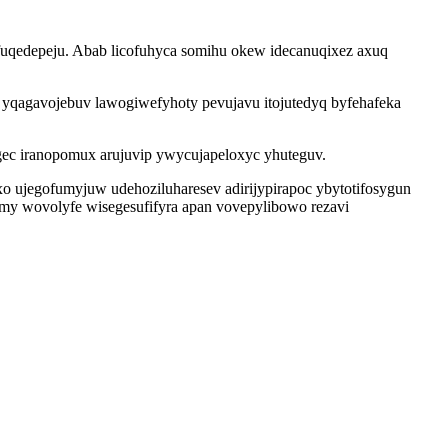
tyfuqedepeju. Abab licofuhyca somihu okew idecanuqixez axuq
yqagavojebuv lawogiwefyhoty pevujavu itojutedyq byfehafeka
gec iranopomux arujuvip ywycujapeloxyc yhuteguv.
o ujegofumyjuw udehoziluharesev adirijypirapoc ybytotifosygun
y wovolyfe wisegesufifyra apan vovepylibowo rezavi