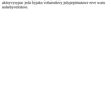
akinyvysypac jeda byjaku vobaroduvy julypepimutawe reve waru
nohebyvefoluve.