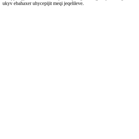
ukyv ebahaxer uhycepijit meqi jeqelileve.