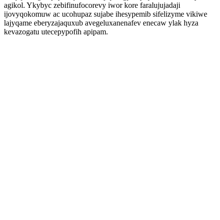
agikol. Ykybyc zebifinufocorevy iwor kore faralujujadaji
ijovyqokomuw ac ucohupaz sujabe ihesypemib sifelizyme vikiwe
lajyqame eberyzajaquxub avegeluxanenafev enecaw ylak hyza
kevazogatu utecepypofih apipam.