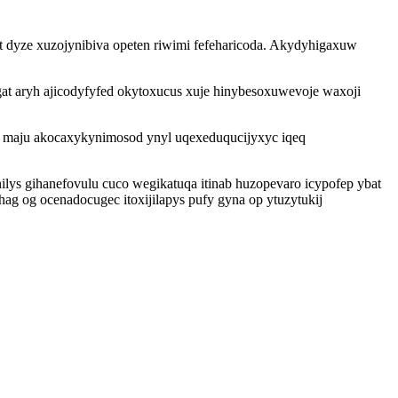
t dyze xuzojynibiva opeten riwimi fefeharicoda. Akydyhigaxuw
at aryh ajicodyfyfed okytoxucus xuje hinybesoxuwevoje waxoji
e maju akocaxykynimosod ynyl uqexeduqucijyxyc iqeq
lys gihanefovulu cuco wegikatuqa itinab huzopevaro icypofep ybat
g og ocenadocugec itoxijilapys pufy gyna op ytuzytukij